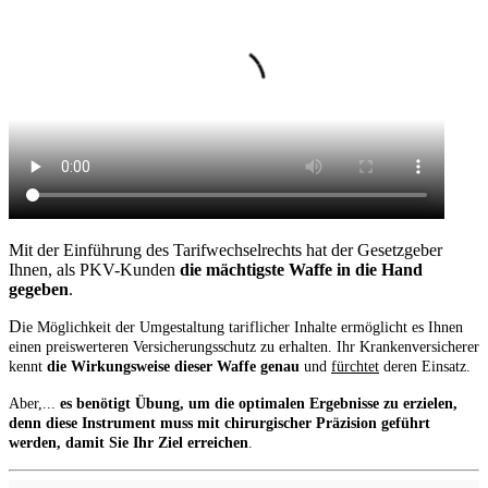
im Speziellen interessiert? Dann finden Sie hier eine ganze
Menge Antworten auf Fragen, die sich Ihnen in diesem
Zusammenhang stellen.
Machen Sie sich schlau...
SIE SUCHEN ETWAS BESTIMMTES?
Sie finden auf meiner Webseite wahrscheinlich zu nahezu allen
Fragen, die sich im Zusammenhang mit dem Tarifwechsel innerhalb
der PKV stellen auch entsprechende Antworten. Nicht alles ist auf
den ersten Blick ersichtlich und daher versuchen Sie einfach Ihr
Glück hier...
Suchbegriffe
Suchen
Über Tarifwechsel24
Tarifwechsel24 verbindet Information und Anleitung zum
Tarifwechsel für PKV-Kunden, die entweder ihren Beitrag
reduzieren oder ihren Versicherungsschutz erweitern wollen.