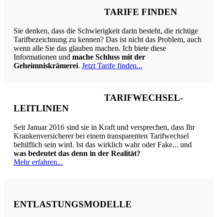
Betroffene profitieren von Erkenntnissen und Erfahrungen
über das Verhalten der Versicherer
seit 2001
.
Das sagen Mandanten:
Hier lesen Sie einige
Erfahrungsberichte zufriedener PKV-
Kunden...
Für Versicherungsvermittler
halte ich unter
TarifwechselProfi
weiterführende Informationen bereit...
ZUGANG FÜR ABONNENTEN
Abonnenten-Login
Adresse
oliver beyersdorffer | Versicherungsberater
Korber Str. 6
71334 Waiblingen
+49 (0)7151 165 93 00
service@tarifwechsel24.de