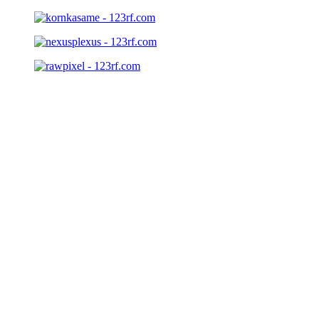
ERSTEINSCHÄTZUNG
Zu viele Tarife, alles extrem unübersichtlich und die
Geheimniskrämerei Ihres Versicherers
erschwert es außerdem.
Die Ersteinschätzung lüftet das Geheimnis
und es wird viel
leichter den passenden Versicherungsschutz bei Ihrem PKV-
Anbieter zu finden.
Einen Schritt näher zum Ziel...