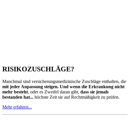
Zu zahlreichen Tarif-Kombinationen halte ich
Muster-
Tarifvergleiche
für Sie bereit, damit Sie sich bereits vorab
einen Eindruck über mögliche Unterschiede verschaffen
können.
Ihre Tarife sind bestimmt auch dabei!
Gleich
nachschauen...
LEISTUNGSVERGLEICH
Wenn Sie bereits den passenden Tarif für sich gefunden haben,
dann biete ich hier einen umfassenden
Leistungsvergleich
an,
der Ihnen einen detaillierten
Blick in die Packungsbeilage
erlaubt,
um Risiken und Nebenwirkungen zu erkennen
.
Lässt sich gleich hier buchen...
ANTWORTEN AUF
FRAGEN
Sie sind an Hintergrundinformationen zur Privaten
Krankenversicherung im Allgemeinen und zum Tarifwechsel