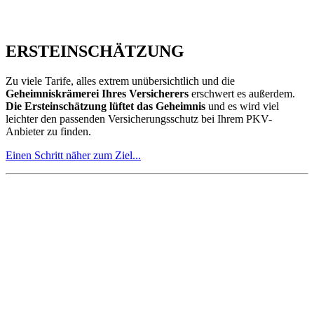
denn diese Instrument muss mit chirurgischer Präzision geführt
werden, damit Sie Ihr Ziel erreichen
.
TARIFE FINDEN
Sie denken, dass die Schwierigkeit darin besteht, die richtige
Tarifbezeichnung zu kennen? Das ist nicht das Problem, auch
wenn alle Sie das glauben machen. Ich biete diese
Informationen und
mache Schluss mit der
Geheimniskrämerei
.
Jetzt Tarife finden...
TARIFWECHSEL-
LEITLINIEN
Seit Januar 2016 sind sie in Kraft und versprechen, dass Ihr
Krankenversicherer bei einem transparenten Tarifwechsel
behilflich sein wird. Ist das wirklich wahr oder Fake... und
was bedeutet das denn in der Realität?
Mehr erfahren...