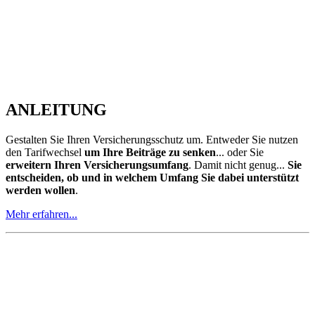
ENTLASTUNGSMODELLE
Wussten Sie das der Beitrag bis zum Vertragsende zu bezahlen
ist? Nein, dann sollten Sie mal eine Kosten-Nutzen-Analyse
machen, ob sich das Ganze auch dann noch rechnet oder ob
Sie es vorher umgestalten sollten und damit flexibler sind.
Hier
das Wissenswerte lesen...
BEITRAGSÄNDERUNG
Übersicht der Beitragsänderungen.
Informationen zu
Beitragserhöhungen und Beitragsgarantien. Sie fragen sich, ob
Ihre Tarife von einer Beitragsanpassung betroffen sind oder ob
sie bis auf weiteres stabil bleiben?
Hier erfahren Sie
Einzelheiten...
MUSTER-
VERGLEICHE