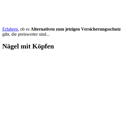
Ja, die Erstinformation
habe ich heruntergeladen.
Datenschutz
*
:
Mit der Verwendung und Speicherung meiner Daten
bin ich einverstanden. Ich habe verstanden, dass sie
nur zur
Bearbeitung meines Anliegens
verwendet werden.
Meine
Einwilligung kann ich
jederzeit
durch formlose Mitteilung
widerrufen.
Ja, einverstanden
Weitere Informationen zur Datenverwendung und -Speicherung
erhalten Sie in meinen
Datenschutzhinweisen
.
Pflichtfeld
Sicherheitsfrage
*
Was ist
die Summe aus 2 und 5?
E-Mail absenden
Über Tarifwechsel24
Tarifwechsel24 verbindet Information und Anleitung zum