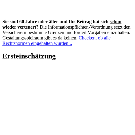
Nägel mit Köpfen
Das Maß ist voll und
Sie wollen die Beitragssituation
jetzt
ändern?
Hier erfahren, wie's jetzt weitergeht...
Unterstützung benötigt?
Pflichtfeld
Anrede
*
Pflichtfeld
Vor- und Nachname
*
Pflichtfeld
E-Mailadresse
*
Betrifft:
Beitragsanpassung
Wie kann ich helfen?
Erstinformation
*
:
Ich bin als Versicherungsberater tätig und gesetzlich
verpflichtet Ihnen vor der ersten Kontaktaufnahme meine Erstinformation
auszuhändigen,
die Sie hier herunterladen können
.