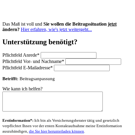
Tarifwechsel für PKV-Kunden, die entweder ihren Beitrag
reduzieren oder ihren Versicherungsschutz erweitern wollen.
Betroffene profitieren von Erkenntnissen und Erfahrungen
über das Verhalten der Versicherer
seit 2001
.
Das sagen Mandanten:
Hier lesen Sie einige
Erfahrungsberichte zufriedener PKV-
Kunden...
Für Versicherungsvermittler
halte ich unter
TarifwechselProfi
weiterführende Informationen bereit...
ZUGANG FÜR ABONNENTEN
Abonnenten-Login
Adresse
oliver beyersdorffer | Versicherungsberater
Korber Str. 6
71334 Waiblingen