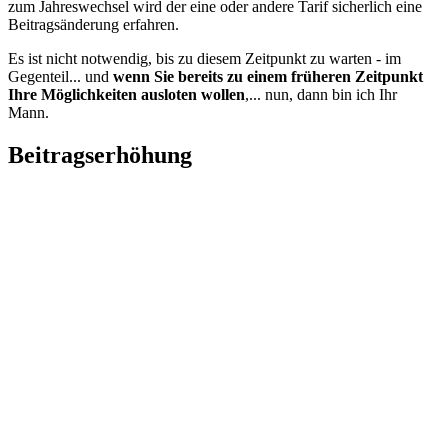
Es ist nicht notwendig, bis zu diesem Zeitpunkt zu warten - im
Gegenteil... und
wenn Sie bereits zu einem früheren Zeitpunkt
Ihre Möglichkeiten ausloten wollen
,... nun, dann bin ich Ihr
Mann.
Beitragserhöhung
Sie sind 60 Jahre oder älter und Ihr Beitrag hat sich
schon
wieder
verteuert?
Die Informationspflichten-Verordnung setzt den
Versicherern bestimmte Grenzen und fordert Vorgaben einzuhalten.
Gestaltungsspielraum gibt es da keinen.
Checken, ob alle
Rechtsnormen eingehalten wurden...
Ersteinschätzung
Erfahren
, ob es
Alternativen zum jetzigen Versicherungsschutz
gibt, die preiswerter sind...