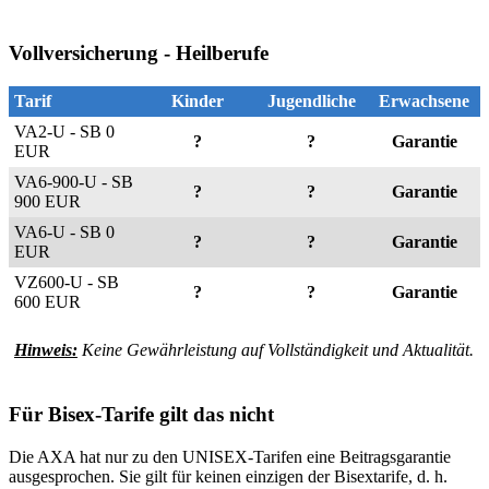
Vollversicherung - Heilberufe
Tarif
Kinder
Jugendliche
Erwachsene
VA2-U - SB 0
?
?
Garantie
EUR
VA6-900-U - SB
?
?
Garantie
900 EUR
VA6-U - SB 0
?
?
Garantie
EUR
VZ600-U - SB
?
?
Garantie
600 EUR
Hinweis:
Keine Gewährleistung auf Vollständigkeit und Aktualität.
Für Bisex-Tarife gilt das nicht
Die AXA hat nur zu den UNISEX-Tarifen eine Beitragsgarantie
ausgesprochen. Sie gilt für keinen einzigen der Bisextarife, d. h.
zum Jahreswechsel wird der eine oder andere Tarif sicherlich eine
Beitragsänderung erfahren.