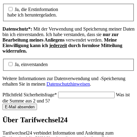
+49 (0)7151 165 93 00
service@tarifwechsel24.de
Ersteinschätzung
Nicht sicher, ob
Sie noch richtig versichert
sind, oder ob es für
Ihre Bedarfssituation eventuell
geeignetere
Tarife
gibt? Wenn
Sie mehr über eine alternative Gestaltung Ihres
Versicherungsschutzes erfahren und wissen wollen, ob auch Sie
Ihren Beitrag beispielsweise durch einen Tarifwechsel senken
können, dann nutzen Sie die Ersteinschätzung.
Alles Weitere erfahren Sie hier...
UDO LANGENDÖRFER-MANDANTEN
Unterstützung checken
Offizieller Kooperationspartner von